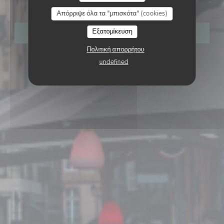
LA CAFETERIA
Απόρριψε όλα τα "μπισκότα" (cookies)
Εξατομίκευση
ΚΆΝΤΕ ΚΡΆΤΗΣΗ ΤΡΑΠΕΖΙΟΎ
Πολιτική απορρήτου
undefined