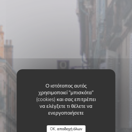
Ο ιστότοπος αυτός
χρησιμοποιεί "μπισκότα"
(cookies) και σας επιτρέπει
να ελέγξετε τι θέλετε να
ενεργοποιήσετε
•
TOULOUSE
OK, αποδοχή όλων