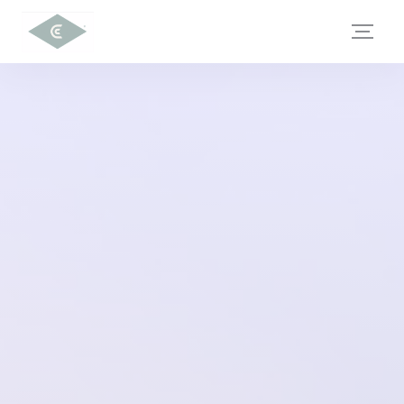
Πίνακας διαχείρισης "Μπισκότων" (Cookies)