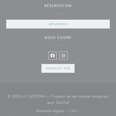
RÉSERVATION
RÉSERVER
NOUS SUIVRE
Facebook ((ouvre une nouvelle fenê
Instagram ((ouvre une nouvell
NEWSLETTER
© 2026 LA CAFETERIA — Création de site internet restaurant
((ouvre une nouvelle fenêtre)
avec
Zenchef
Mentions légales
CGU
((ouvre une nouvelle fenêtre))
((ouvre une nouvelle fenê