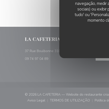
navegação, medir a
sociais) ou exibi
tudo' ou 'Personali
momento cli
LA CAFETERIA
RESER
((abre numa nova j
37 Rue Boulbonne 31000 Toulouse
RESE
09 74 97 04 89
© 2026 LA CAFETERIA — Website do restaurante cri
Aviso Legal
TERMOS DE UTILIZAÇÃO
Política 
((abre numa nova janela))
((abre numa nova janela