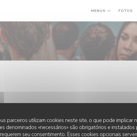
MENUS
FOTOS
us parceiros utilizam cookies neste site, o que pode implicar
es denominados «necessários» são obrigatórios e instalados
 requerem seu consentimento. Esses cookies opcionais servem