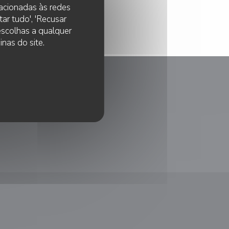
lacionadas às redes
ar tudo', 'Recusar
 escolhas a qualquer
nas do site.
anela))
nova janela))
ma nova janela))