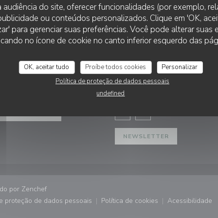
 audiência do site, oferecer funcionalidades (por exemplo, re
r publicidade ou conteúdos personalizados. Clique em 'OK, aceit
zar' para gerenciar suas preferências. Você pode alterar suas
cando no ícone de cookie no canto inferior esquerdo das pági
OK, aceitar tudo
Proíbe todos cookies
Personalizar
VA
SIGA-NOS
Política de proteção de dados pessoais
undefined
anela))
RVAR UMA MESA
Facebook ((abre numa nova j
Instagram ((abre numa 
NEWSLETTER
((abre numa nova janela))
ado por
Zenchef
de proteção de dados pessoais
Política de cookies
Acessibilidade
))
((abre numa nova janela))
((abre numa nova janela))
((abre nu