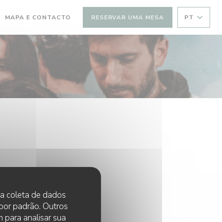
MAPA E CONTACTO
RESERVAR UMA MESA
PT
 na coleta de dados
 por padrão. Outros
 para analisar sua